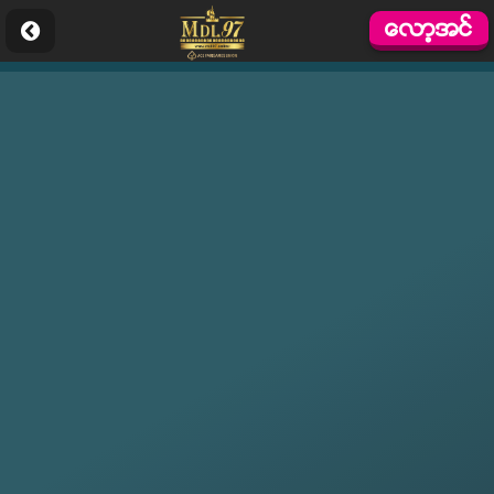
ေလာ့အင္