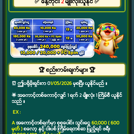
✅ ေန႔တိုင္း
2
မ်ိဳးလုံးယူႏိုင္ ✅
🏆 စည္းကမ္းခ်က္မ်ား 🏆
⏰ ဤပ႐ိုမိုးရွင္းက 0
1/05/2026
မွစၿပီး ယူႏိုင္မည္ ။
🌟 အေကာင့္တစ္ေကာင့္လွ်င္ 1 ရက္ 2 မ်ိဳးလုံး 1 ႀကိမ္စီ ယူႏိုင္
သည္ ။
EX :
A
အေကာင့္တစ္ရက္မွာ စုစုေပါင္း သြင္းေငြ
60,000 ( 600
မွတ္ )
စေလာ့ ႏွင့္ ငါးပစ္ ႀကိမ္ေရတစ္ဆ
ျပည့္ရင္ ဖရီး