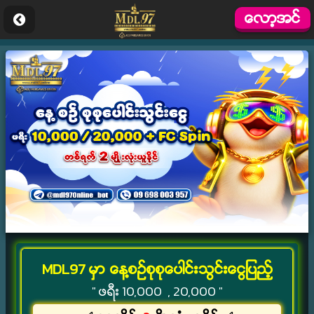
ေလာ့အင္
MDL97 မွာ ေန႔စဥ္စုစုေပါင္းသြင္းေငြျပည့္
" ဖရီး 10,000 , 20,000 "